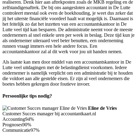
realiseren. Denk hier aan aftrekposten zoals de MKB regeling en de
zelfstandigenaftrek. De bij ons aangesloten accountant in De Lutte
controleert meestal ook even de boekhouding, je weet dus zeker dat
jij het uiterste financiële voordeel haalt wat mogelijk is. Daarnaast is
het feitelijk zo dat het inzetten van een accountantskantoor in De
Lutte veel tijd kan besparen. De administratie neemt voor de meeste
ondernemers al snel enkele uren per week in beslag. Deze tijd kun je
als ondernemer uiteraard veel beter benutten, een onderneming
runnen vraagt immers een hele andere focus. Een
accountantskantoor zal al dit werk voor jou uit handen nemen.
Als laatste kan men door middel van een accountantskantoor in De
Lutte veel uitdagingen met de belastingdienst voorkomen. Iedere
ondernemer is namelijk verplicht om een administratie bij te houden
die voldoet aan alle gestelde eisen. Er zijn al veel ondernemers die
boetes hebben gekregen door foutieve invoer.
Persoonlijke tips nodig?
Eline de Vries
Customer Succes manager bij accountantkaart.nl
Accounting
94%
Prognoses
90%
Communicatie
97%