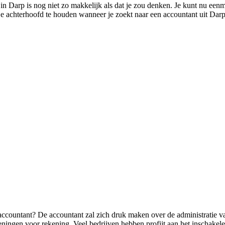
in Darp is nog niet zo makkelijk als dat je zou denken. Je kunt nu eenma
n je achterhoofd te houden wanneer je zoekt naar een accountant uit Dar
 accountant? De accountant zal zich druk maken over de administratie
eningen voor rekening. Veel bedrijven hebben profijt aan het inschakele