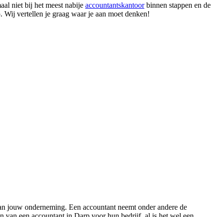
al niet bij het meest nabije
accountantskantoor
binnen stappen en de
p. Wij vertellen je graag waar je aan moet denken!
 van jouw onderneming. Een accountant neemt onder andere de
n van een accountant in Darp voor hun bedrijf, al is het wel een