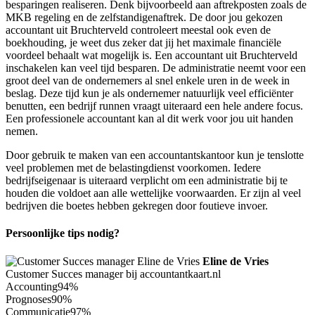
besparingen realiseren. Denk bijvoorbeeld aan aftrekposten zoals de
MKB regeling en de zelfstandigenaftrek. De door jou gekozen
accountant uit Bruchterveld controleert meestal ook even de
boekhouding, je weet dus zeker dat jij het maximale financiële
voordeel behaalt wat mogelijk is. Een accountant uit Bruchterveld
inschakelen kan veel tijd besparen. De administratie neemt voor een
groot deel van de ondernemers al snel enkele uren in de week in
beslag. Deze tijd kun je als ondernemer natuurlijk veel efficiënter
benutten, een bedrijf runnen vraagt uiteraard een hele andere focus.
Een professionele accountant kan al dit werk voor jou uit handen
nemen.
Door gebruik te maken van een accountantskantoor kun je tenslotte
veel problemen met de belastingdienst voorkomen. Iedere
bedrijfseigenaar is uiteraard verplicht om een administratie bij te
houden die voldoet aan alle wettelijke voorwaarden. Er zijn al veel
bedrijven die boetes hebben gekregen door foutieve invoer.
Persoonlijke tips nodig?
Eline de Vries
Customer Succes manager bij accountantkaart.nl
Accounting
94%
Prognoses
90%
Communicatie
97%