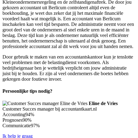
Kleineondernemersregeling en de zelfstandigenaftrek. De door jou
gekozen accountant uit Berlicum controleert altijd even de
boekhouding, je weet dus zeker dat jij het maximale financiële
voordeel haalt wat mogelijk is. Een accountant van Berlicum
inschakelen kan veel tijd besparen. De administratie neemt voor een
groot deel van de ondernemers al snel enkele uren in de maand in
beslag. Deze tijd kun je als ondernemer natuurlijk veel efficiënter
benutten, het ondernemerschap is uiteraard al druk genoeg. Een
professionele accountant zal al dit werk voor jou uit handen nemen.
Door gebruik te maken van een accountantskantoor kun je tenslotte
veel problemen met de belastingdienst voorkomen. Als
bedrijfseigenaar ben je wettelijk verplicht om jouw administratie
juist bij te houden. Er zijn al veel ondernemers die boetes hebben
gekregen door foutieve invoer.
Persoonlijke tips nodig?
Eline de Vries
Customer Succes manager bij accountantkaart.nl
Accounting
94%
Prognoses
90%
Communicatie
97%
Ik help je graag