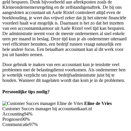
geld besparen. Denk bijvoorbeeld aan aftrekposten zoals de
Kleineondernemersregeling en de zelfstandigenaftrek. De bij ons
aangesloten accountant uit Aarle Rixtel controleert altijd even de
boekhouding, je weet dus vrijwel zeker dat jij het uiterste financiële
voordeel haalt wat mogelijk is. Daarnaast is het zo dat het inzetten
van een accountantskantoor uit Aarle Rixtel veel tijd kan besparen.
De administratie neemt voor de meeste ondernemers al snel enkele
uren per maand in beslag. Deze tijd kun je als ondernemer uiteraard
veel efficiënter benutten, een bedrijf runnen vraagt natuurlijk een
hele andere focus. Een betaalbare accountant kan al dit werk voor
jou uit handen nemen.
Door gebruik te maken van een accountant kun je tenslotte veel
problemen met de belastingdienst voorkomen. Als ondernemer ben
je wettelijk verplicht om jouw bedrijfsadministratie juist bij te
houden. Wanneer dit nagelaten wordt dan kom je in de problemen.
Persoonlijke tips nodig?
Eline de Vries
Customer Succes manager bij accountantkaart.nl
Accounting
94%
Prognoses
90%
Communicatie
97%