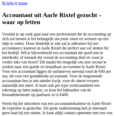
Ik help je graag
Accountant uit Aarle Rixtel gezocht –
waar op letten
Voordat je op zoek gaat naar een professional die de accounting op
zich zal nemen is het belangrijk om jouw eisen en wensen op een
rijtje te zetten. Door duidelijk te zijn zal je uitkomen bij een
accountancy kantoor in Aarle Rixtel die perfect aan zal sluiten bij
het bedrijf. Wil je bijvoorbeeld een accountant die goed met je
meedenkt, of iemand die vooral de accounting doet en waar je
verder niks van hoort? Dit maakt het mogelijk om zeer secuur te
zoeken naar een goede en betaalbare accountant in Aarle Rixtel.
Voor een accountant liggen de uurtarieven meestal rond de €60 per
uur, dit voor een gemiddelde accountant. Voor de beginnende
accountants ben je iets minder kwijt, voor de uiterst ervaren
natuurlijk iets meer. Je kunt ook per type werkzaamheid een
rekening op laten maken, zo kost het bijhouden van de
loonadministratie op jaarbasis zo’n €400.
Neem bij het uitzoeken van een accountantskantoor in Aarle Rixtel
de expertise in gedachte. Als grote onderneming heb je uiteraard
geen baat bij een starter. Je kunt altijd contact opnemen met een van