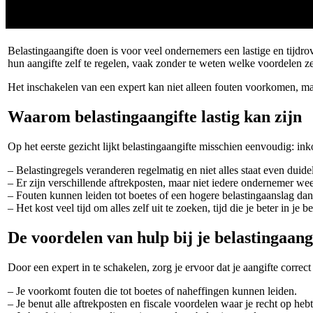
Belastingaangifte doen is voor veel ondernemers een lastige en tijdr
hun aangifte zelf te regelen, vaak zonder te weten welke voordelen z
Het inschakelen van een expert kan niet alleen fouten voorkomen, maa
Waarom belastingaangifte lastig kan zijn
Op het eerste gezicht lijkt belastingaangifte misschien eenvoudig: ink
– Belastingregels veranderen regelmatig en niet alles staat even duidel
– Er zijn verschillende aftrekposten, maar niet iedere ondernemer we
– Fouten kunnen leiden tot boetes of een hogere belastingaanslag dan
– Het kost veel tijd om alles zelf uit te zoeken, tijd die je beter in je b
De voordelen van hulp bij je belastingaang
Door een expert in te schakelen, zorg je ervoor dat je aangifte corre
– Je voorkomt fouten die tot boetes of naheffingen kunnen leiden.
– Je benut alle aftrekposten en fiscale voordelen waar je recht op hebt