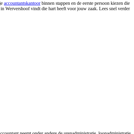
ije
accountantskantoor
binnen stappen en de eerste persoon kiezen die
r in Wervershoof vindt die hart heeft voor jouw zaak. Lees snel verder
ccountant neemt onder andere de urenadministratie, loonadministratie