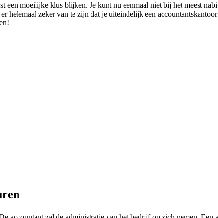
 een moeilijke klus blijken. Je kunt nu eenmaal niet bij het meest nab
m er helemaal zeker van te zijn dat je uiteindelijk een accountantskantoo
en!
uren
e accountant zal de administratie van het bedrijf op zich nemen. Een a