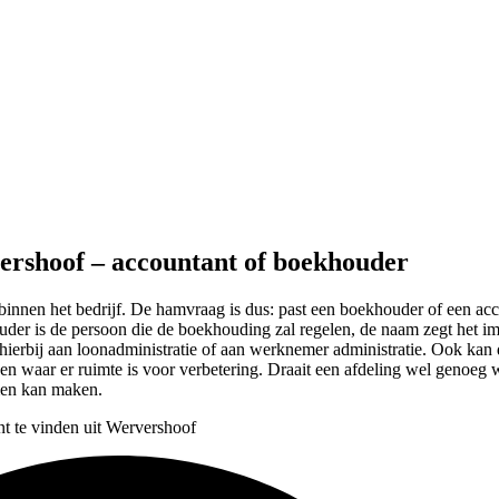
vershoof – accountant of boekhouder
binnen het bedrijf. De hamvraag is dus: past een boekhouder of een accoun
uder is de persoon die de boekhouding zal regelen, de naam zegt het imm
hierbij aan loonadministratie of aan werknemer administratie. Ook kan
n waar er ruimte is voor verbetering. Draait een afdeling wel genoeg wi
 men kan maken.
nt te vinden uit Wervershoof