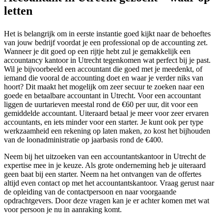
letten
Het is belangrijk om in eerste instantie goed kijkt naar de behoeftes
van jouw bedrijf voordat je een professional op de accounting zet.
Wanneer je dit goed op een rijtje hebt zul je gemakkelijk een
accountancy kantoor in Utrecht tegenkomen wat perfect bij je past.
Wil je bijvoorbeeld een accountant die goed met je meedenkt, of
iemand die vooral de accounting doet en waar je verder niks van
hoort? Dit maakt het mogelijk om zeer secuur te zoeken naar een
goede en betaalbare accountant in Utrecht. Voor een accountant
liggen de uurtarieven meestal rond de €60 per uur, dit voor een
gemiddelde accountant. Uiteraard betaal je meer voor zeer ervaren
accountants, en iets minder voor een starter. Je kunt ook per type
werkzaamheid een rekening op laten maken, zo kost het bijhouden
van de loonadministratie op jaarbasis rond de €400.
Neem bij het uitzoeken van een accountantskantoor in Utrecht de
expertise mee in je keuze. Als grote onderneming heb je uiteraard
geen baat bij een starter. Neem na het ontvangen van de offertes
altijd even contact op met het accountantskantoor. Vraag gerust naar
de opleiding van de contactpersoon en naar voorgaande
opdrachtgevers. Door deze vragen kan je er achter komen met wat
voor persoon je nu in aanraking komt.