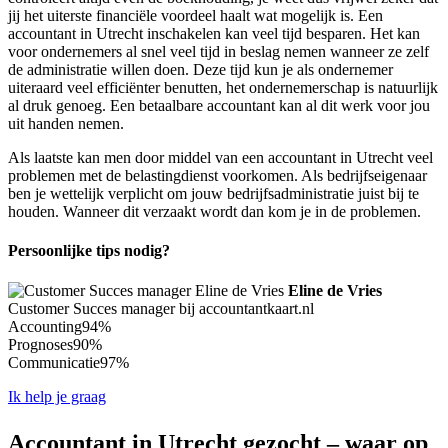
jij het uiterste financiële voordeel haalt wat mogelijk is. Een
accountant in Utrecht inschakelen kan veel tijd besparen. Het kan
voor ondernemers al snel veel tijd in beslag nemen wanneer ze zelf
de administratie willen doen. Deze tijd kun je als ondernemer
uiteraard veel efficiënter benutten, het ondernemerschap is natuurlijk
al druk genoeg. Een betaalbare accountant kan al dit werk voor jou
uit handen nemen.
Als laatste kan men door middel van een accountant in Utrecht veel
problemen met de belastingdienst voorkomen. Als bedrijfseigenaar
ben je wettelijk verplicht om jouw bedrijfsadministratie juist bij te
houden. Wanneer dit verzaakt wordt dan kom je in de problemen.
Persoonlijke tips nodig?
Eline de Vries
Customer Succes manager bij accountantkaart.nl
Accounting
94%
Prognoses
90%
Communicatie
97%
Ik help je graag
Accountant in Utrecht gezocht – waar op