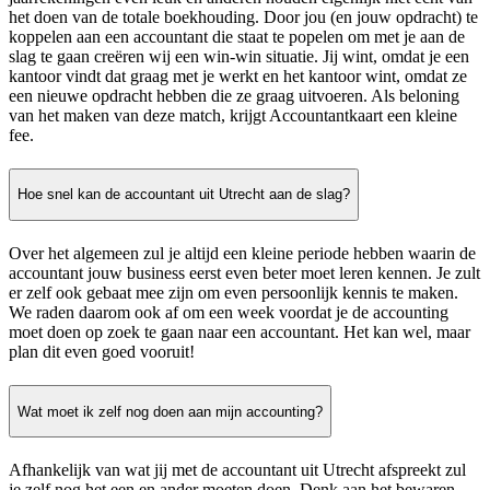
het doen van de totale boekhouding. Door jou (en jouw opdracht) te
koppelen aan een accountant die staat te popelen om met je aan de
slag te gaan creëren wij een win-win situatie. Jij wint, omdat je een
kantoor vindt dat graag met je werkt en het kantoor wint, omdat ze
een nieuwe opdracht hebben die ze graag uitvoeren. Als beloning
van het maken van deze match, krijgt Accountantkaart een kleine
fee.
Hoe snel kan de accountant uit Utrecht aan de slag?
Over het algemeen zul je altijd een kleine periode hebben waarin de
accountant jouw business eerst even beter moet leren kennen. Je zult
er zelf ook gebaat mee zijn om even persoonlijk kennis te maken.
We raden daarom ook af om een week voordat je de accounting
moet doen op zoek te gaan naar een accountant. Het kan wel, maar
plan dit even goed vooruit!
Wat moet ik zelf nog doen aan mijn accounting?
Afhankelijk van wat jij met de accountant uit Utrecht afspreekt zul
je zelf nog het een en ander moeten doen. Denk aan het bewaren