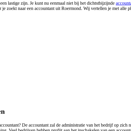
 lastige zijn. Je kunt nu eenmaal niet bij het dichtstbijzijnde
account
r je zoekt naar een accountant uit Roermond. Wij vertellen je met alle 
en
ccountant? De accountant zal de administratie van het bedrijf op zich
ng. Veel bedrijven hebben profijt aan het inschakelen van een accountan