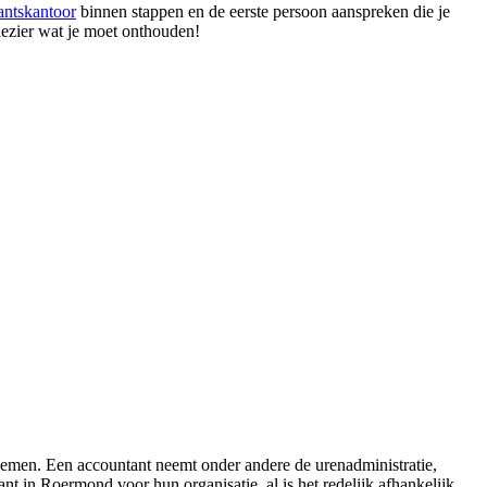
antskantoor
binnen stappen en de eerste persoon aanspreken die je
plezier wat je moet onthouden!
 nemen. Een accountant neemt onder andere de urenadministratie,
t in Roermond voor hun organisatie, al is het redelijk afhankelijk