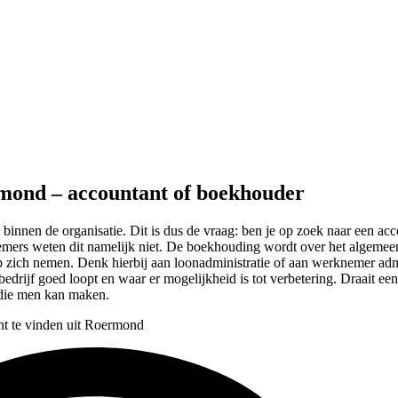
rmond – accountant of boekhouder
bt binnen de organisatie. Dit is dus de vraag: ben je op zoek naar een a
dernemers weten dit namelijk niet. De boekhouding wordt over het algem
 op zich nemen. Denk hierbij aan loonadministratie of aan werknemer a
edrijf goed loopt en waar er mogelijkheid is tot verbetering. Draait ee
n die men kan maken.
nt te vinden uit Roermond