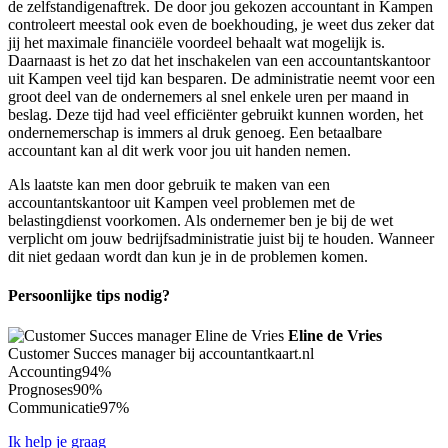
de zelfstandigenaftrek. De door jou gekozen accountant in Kampen
controleert meestal ook even de boekhouding, je weet dus zeker dat
jij het maximale financiële voordeel behaalt wat mogelijk is.
Daarnaast is het zo dat het inschakelen van een accountantskantoor
uit Kampen veel tijd kan besparen. De administratie neemt voor een
groot deel van de ondernemers al snel enkele uren per maand in
beslag. Deze tijd had veel efficiënter gebruikt kunnen worden, het
ondernemerschap is immers al druk genoeg. Een betaalbare
accountant kan al dit werk voor jou uit handen nemen.
Als laatste kan men door gebruik te maken van een
accountantskantoor uit Kampen veel problemen met de
belastingdienst voorkomen. Als ondernemer ben je bij de wet
verplicht om jouw bedrijfsadministratie juist bij te houden. Wanneer
dit niet gedaan wordt dan kun je in de problemen komen.
Persoonlijke tips nodig?
Eline de Vries
Customer Succes manager bij accountantkaart.nl
Accounting
94%
Prognoses
90%
Communicatie
97%
Ik help je graag