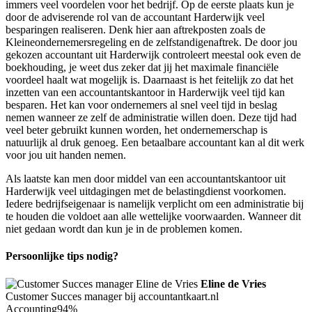
immers veel voordelen voor het bedrijf. Op de eerste plaats kun je
door de adviserende rol van de accountant Harderwijk veel
besparingen realiseren. Denk hier aan aftrekposten zoals de
Kleineondernemersregeling en de zelfstandigenaftrek. De door jou
gekozen accountant uit Harderwijk controleert meestal ook even de
boekhouding, je weet dus zeker dat jij het maximale financiële
voordeel haalt wat mogelijk is. Daarnaast is het feitelijk zo dat het
inzetten van een accountantskantoor in Harderwijk veel tijd kan
besparen. Het kan voor ondernemers al snel veel tijd in beslag
nemen wanneer ze zelf de administratie willen doen. Deze tijd had
veel beter gebruikt kunnen worden, het ondernemerschap is
natuurlijk al druk genoeg. Een betaalbare accountant kan al dit werk
voor jou uit handen nemen.
Als laatste kan men door middel van een accountantskantoor uit
Harderwijk veel uitdagingen met de belastingdienst voorkomen.
Iedere bedrijfseigenaar is namelijk verplicht om een administratie bij
te houden die voldoet aan alle wettelijke voorwaarden. Wanneer dit
niet gedaan wordt dan kun je in de problemen komen.
Persoonlijke tips nodig?
Eline de Vries
Customer Succes manager bij accountantkaart.nl
Accounting
94%