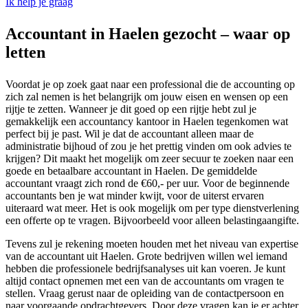
Ik help je graag
Accountant in Haelen gezocht – waar op
letten
Voordat je op zoek gaat naar een professional die de accounting op
zich zal nemen is het belangrijk om jouw eisen en wensen op een
rijtje te zetten. Wanneer je dit goed op een rijtje hebt zul je
gemakkelijk een accountancy kantoor in Haelen tegenkomen wat
perfect bij je past. Wil je dat de accountant alleen maar de
administratie bijhoud of zou je het prettig vinden om ook advies te
krijgen? Dit maakt het mogelijk om zeer secuur te zoeken naar een
goede en betaalbare accountant in Haelen. De gemiddelde
accountant vraagt zich rond de €60,- per uur. Voor de beginnende
accountants ben je wat minder kwijt, voor de uiterst ervaren
uiteraard wat meer. Het is ook mogelijk om per type dienstverlening
een offerte op te vragen. Bijvoorbeeld voor alleen belastingaangifte.
Tevens zul je rekening moeten houden met het niveau van expertise
van de accountant uit Haelen. Grote bedrijven willen wel iemand
hebben die professionele bedrijfsanalyses uit kan voeren. Je kunt
altijd contact opnemen met een van de accountants om vragen te
stellen. Vraag gerust naar de opleiding van de contactpersoon en
naar voorgaande opdrachtgevers. Door deze vragen kan je er achter