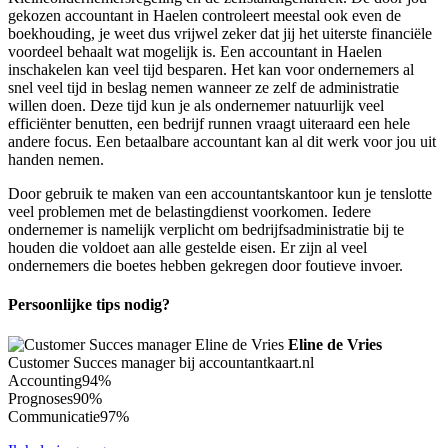
gekozen accountant in Haelen controleert meestal ook even de
boekhouding, je weet dus vrijwel zeker dat jij het uiterste financiële
voordeel behaalt wat mogelijk is. Een accountant in Haelen
inschakelen kan veel tijd besparen. Het kan voor ondernemers al
snel veel tijd in beslag nemen wanneer ze zelf de administratie
willen doen. Deze tijd kun je als ondernemer natuurlijk veel
efficiënter benutten, een bedrijf runnen vraagt uiteraard een hele
andere focus. Een betaalbare accountant kan al dit werk voor jou uit
handen nemen.
Door gebruik te maken van een accountantskantoor kun je tenslotte
veel problemen met de belastingdienst voorkomen. Iedere
ondernemer is namelijk verplicht om bedrijfsadministratie bij te
houden die voldoet aan alle gestelde eisen. Er zijn al veel
ondernemers die boetes hebben gekregen door foutieve invoer.
Persoonlijke tips nodig?
Eline de Vries
Customer Succes manager bij accountantkaart.nl
Accounting
94%
Prognoses
90%
Communicatie
97%