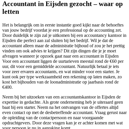
Accountant in Eijsden gezocht – waar op
letten
Het is belangrijk om in eerste instantie goed kijkt naar de behoeftes
van jouw bedrijf voordat je een professional op de accounting zet.
Door duidelijk te zijn zal je uitkomen bij een accountancy kantoor in
Eijsden die perfect aan zal sluiten bij het bedrijf. Wil je dat de
accountant alleen maar de administratie bijhoud of zou je het prettig
vinden om ook advies te krijgen? Dit zijn dingen die je je moet
afvragen wanneer je opzoek gaat naar een accountant in Eijsden
Voor een accountant liggen de uurtarieven meestal rond de €60 per
uur, dit voor een gemiddelde accountant. Natuurlijk betaal je iets
voor zeer ervaren accountants, en wat minder voor een starter. Je
kunt ook per type werkzaamheid een rekening op laten maken, zo
kost het bijhouden van de loonadministratie op jaarbasis rond de
€400.
Neem bij het uitzoeken van een accountantskantoor in Eijsden de
expertise in gedachte. Als grote onderneming heb je uiteraard geen
baat bij een starter. Neem na het ontvangen van de offertes altijd
even contact op met de desbetreffende accountant. Vraag gerust naar
de opleiding van de contactpersoon en naar voorgaande
opdrachtgevers. Door deze vragen kan je er achter komen met wat
voor persoon je nu in aanraking komt.