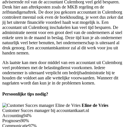
adviserende rol van de accountant Culemborg veel geld besparen.
Denk hier aan aftrekposten zoals de MKB regeling en de
zelfstandigenaftrek. De door jou gekozen accountant in Culemborg
controleert meestal ook even de boekhouding, je weet dus zeker dat
jij het uiterste financiële voordeel haalt wat mogelijk is. Een
accountant uit Culemborg inschakelen kan veel tijd besparen. De
administratie neemt voor een groot deel van de ondernemers al snel
enkele uren in de maand in beslag. Deze tijd kun je als ondernemer
natuurlijk veel beter benutten, het ondernemerschap is uiteraard al
druk genoeg. Een accountantskantoor zal al dit werk voor jou uit
handen nemen.
Als laatste kan men door middel van een accountant uit Culemborg
veel problemen met de belastingdienst voorkomen. Iedere
ondernemer is uiteraard verplicht om bedrijfsadministratie bij te
houden die voldoet aan alle wettelijke voorwaarden. Wanneer dit
nagelaten wordt dan kun je in de problemen komen.
Persoonlijke tips nodig?
Eline de Vries
Customer Succes manager bij accountantkaart.nl
Accounting
94%
Prognoses
90%
Communicatie
97%