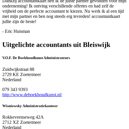
Dankzij accountantkaart heb ik de juiste partner gevonden voor mijn
onderneming! Ik ontving verschillende offertes en had zelf de
vrijheid om de perfecte accountant te kiezen. Nu werk ik al een tijd
met mijn partner en ben nog steeds erg tevreden! accountantkaart
jullie zijn de beste!
- Eric Huisman
Uitgelichte accountants uit Bleiswijk
V.O.F. De Boekhoudkunst Administrateurs
Zuidwijkstraat 88
2729 KE Zoetermeer
Nederland
079 343 9393
http://www.deboekhoudkunst.nl/
Wisniowsky Administratiekantoor
Rokkeveenseweg 42A
2712 XZ Zoetermeer
Nederland