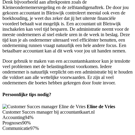
Denk bijvoorbeeld aan aftrekposten zoals de
Kleineondernemersregeling en de zelfstandigenaftrek. De door jou
gekozen accountant in Bleiswijk controleert meestal ook even de
boekhouding, je weet dus zeker dat jij het uiterste financiële
voordeel behaalt wat mogelijk is. Een accountant uit Bleiswijk
inschakelen kan veel tijd besparen. De administratie neemt voor de
meeste ondernemers al snel enkele uren in de week in beslag. Deze
tijd kun je als ondernemer uiteraard veel efficiënter benutten, een
onderneming runnen vraagt natuurlijk een hele andere focus. Een
betaalbare accountant kan al dit werk voor jou uit handen nemen.
Door gebruik te maken van een accountantskantoor kun je tenslotte
veel problemen met de belastingdienst voorkomen. Iedere
ondernemer is natuurlijk verplicht om een administratie bij te houden
die voldoet aan alle wettelijke voorwaarden. Er zijn al veel
ondernemers die boetes hebben gekregen door foute invoer.
Persoonlijke tips nodig?
Eline de Vries
Customer Succes manager bij accountantkaart.nl
Accounting
94%
Prognoses
90%
Communicatie
97%