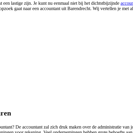
een lastige zijn. Je kunt nu eenmaal niet bij het dichtstbijzijnde
accoun
opzoek gaat naar een accountant uit Barendrecht. Wij vertellen je met a
uren
untant? De accountant zal zich druk maken over de administratie van j
keningen voor rekening. Veel ondernemingen hebben grote behoefte aan 