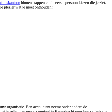
tantskantoor
binnen stappen en de eerste persoon kiezen die je ziet.
lle plezier wat je moet onthouden!
ouw organisatie. Een accountant neemt onder andere de
het inzetten van een accountant in Barendrecht voor hun organisatie,